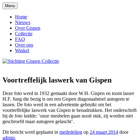
Ga
Menu
naar
Stichting Gispen Collectie
de
Home
inhoud
Nieuws
Over Gispen
Collectie
FAQ
Over ons
Winkel
Voortreffelijk laswerk van Gispen
Deze foto werd in 1932 gemaakt door W.H. Gispen en toont lasser
H.F. Jung die bezig is om een Gispen diagonaalstoel autogeen te
lassen. De foto werd in een advertentie gebruikt om het
voortreffelijke laswerk van Gispen te benadrukken. Het onderschrift
bij de foto luidde: ‘onze meubelen gaan nooit stuk, zij worden niet
geschroefd maar autogeen gelascht’.
Dit bericht werd geplaatst in
mededeling
op
24 maart 2014
door
admin
.