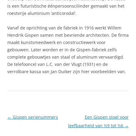
is een futuristische éénpersoonscilinder gemaakt van het
roestvrije aluminium ‘anticorodal’.
Vanaf de oprichting van de fabriek in 1916 werkt Willem
Hendrik Gispen samen met bevriende architecten. De firma
maakt kunstsmeedwerk en constructiewerk voor
gebouwen. Later worden er in de Gispen-fabriek zelfs
complete gebouwtjes van staal of aluminum vervaardigd.
De telefooncel van L.C. van der Vlugt (1931) en de
verrolbare kassa van Jan Duiker zijn hier voorbeelden van.
Berichtnavigatie
←
Gispen serienummers
Een Gispen stoel voor
leefbaarheid van ½9 tot ½6
→