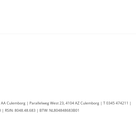
0 AA Culemborg | Parallelweg West 23, 4104 AZ Culemborg | T 0345 474211 |
 | RSIN: 8048.48.683 | BTW: NL804848683B01