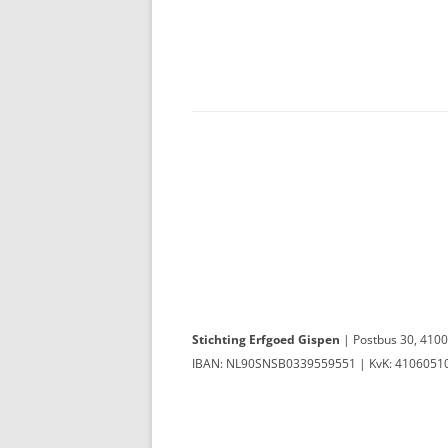
Stichting Erfgoed Gispen
| Postbus 30, 410
IBAN: NL90SNSB0339559551 | KvK: 41060510