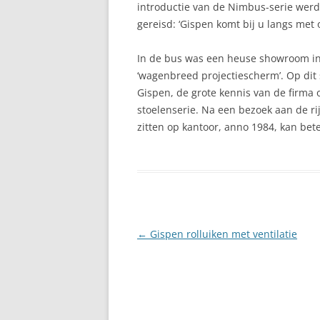
introductie van de Nimbus-serie wer
gereisd: ‘Gispen komt bij u langs met
In de bus was een heuse showroom in
‘wagenbreed projectiescherm’. Op dit
Gispen, de grote kennis van de firma
stoelenserie. Na een bezoek aan de r
zitten op kantoor, anno 1984, kan bet
Berichtnavigatie
←
Gispen rolluiken met ventilatie