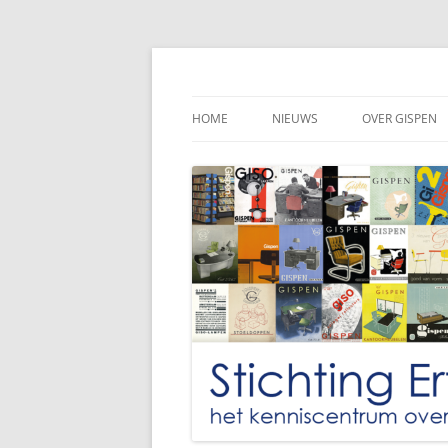
Ga
naar
de
Stichting Gispen Col
inhoud
HOME
NIEUWS
OVER GISPEN