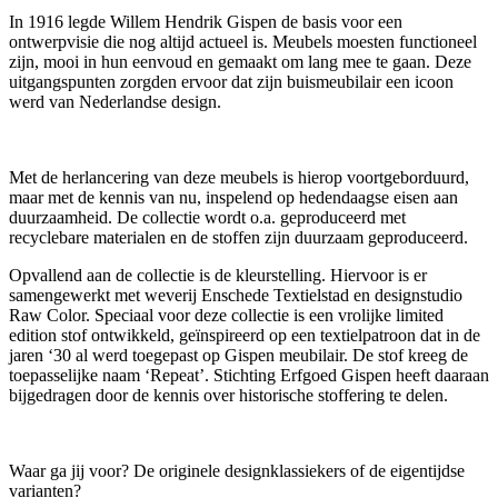
In 1916 legde Willem Hendrik Gispen de basis voor een
ontwerpvisie die nog altijd actueel is. Meubels moesten functioneel
zijn, mooi in hun eenvoud en gemaakt om lang mee te gaan. Deze
uitgangspunten zorgden ervoor dat zijn buismeubilair een icoon
werd van Nederlandse design.
Met de herlancering van deze meubels is hierop voortgeborduurd,
maar met de kennis van nu, inspelend op hedendaagse eisen aan
duurzaamheid. De collectie wordt o.a. geproduceerd met
recyclebare materialen en de stoffen zijn duurzaam geproduceerd.
Opvallend aan de collectie is de kleurstelling. Hiervoor is er
samengewerkt met weverij Enschede Textielstad en designstudio
Raw Color. Speciaal voor deze collectie is een vrolijke limited
edition stof ontwikkeld, geïnspireerd op een textielpatroon dat in de
jaren ‘30 al werd toegepast op Gispen meubilair. De stof kreeg de
toepasselijke naam ‘Repeat’. Stichting Erfgoed Gispen heeft daaraan
bijgedragen door de kennis over historische stoffering te delen.
Waar ga jij voor? De originele designklassiekers of de eigentijdse
varianten?