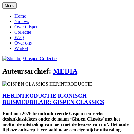
Ga
Menu
naar
Stichting Gispen Collectie
de
Home
inhoud
Nieuws
Over Gispen
Collectie
FAQ
Over ons
Winkel
Auteursarchief:
MEDIA
HERINTRODUCTIE ICONISCH
BUISMEUBILAIR: GISPEN CLASSICS
Eind mei 2026 herintroduceerde Gispen een reeks
designklassiekers onder de naam ‘Gispen Classics’ met het
motto ‘de uitstraling van toen met de keuzes van nu’. Het oude
tijdloze ontwerp is vertaald naar een eigentijdse uitstraling.