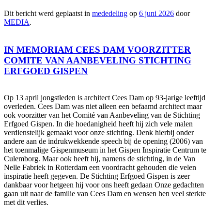
Dit bericht werd geplaatst in
mededeling
op
6 juni 2026
door
MEDIA
.
IN MEMORIAM CEES DAM VOORZITTER
COMITE VAN AANBEVELING STICHTING
ERFGOED GISPEN
Op 13 april jongstleden is architect Cees Dam op 93-jarige leeftijd
overleden. Cees Dam was niet alleen een befaamd architect maar
ook voorzitter van het Comité van Aanbeveling van de Stichting
Erfgoed Gispen. In die hoedanigheid heeft hij zich vele malen
verdienstelijk gemaakt voor onze stichting. Denk hierbij onder
andere aan de indrukwekkende speech bij de opening (2006) van
het toenmalige Gispenmuseum in het Gispen Inspiratie Centrum te
Culemborg. Maar ook heeft hij, namens de stichting, in de Van
Nelle Fabriek in Rotterdam een voordracht gehouden die velen
inspiratie heeft gegeven. De Stichting Erfgoed Gispen is zeer
dankbaar voor hetgeen hij voor ons heeft gedaan Onze gedachten
gaan uit naar de familie van Cees Dam en wensen hen veel sterkte
met dit verlies.