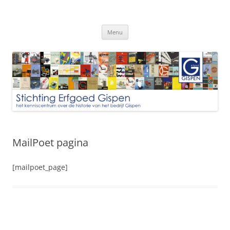
Ga
naar
Stichting Gispen Collectie
de
inhoud
Menu
MailPoet pagina
[mailpoet_page]