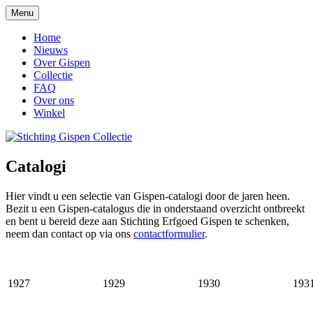
Ga
Menu
naar
Stichting Gispen Collectie
de
Home
inhoud
Nieuws
Over Gispen
Collectie
FAQ
Over ons
Winkel
Catalogi
Hier vindt u een selectie van Gispen-catalogi door de jaren heen.
Bezit u een Gispen-catalogus die in onderstaand overzicht ontbreekt
en bent u bereid deze aan Stichting Erfgoed Gispen te schenken,
neem dan contact op via ons
contactformulier
.
1927
1929
1930
193