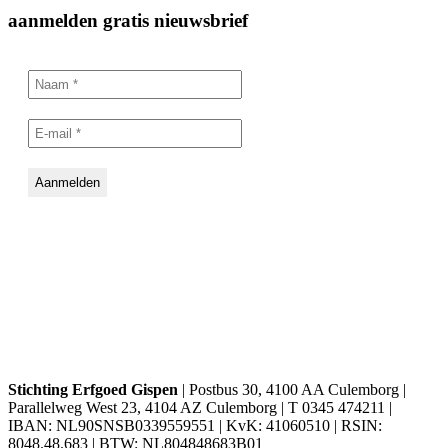
aanmelden gratis nieuwsbrief
Stichting Erfgoed Gispen
| Postbus 30, 4100 AA Culemborg |
Parallelweg West 23, 4104 AZ Culemborg | T 0345 474211 |
IBAN: NL90SNSB0339559551 | KvK: 41060510 | RSIN:
8048.48.683 | BTW: NL804848683B01