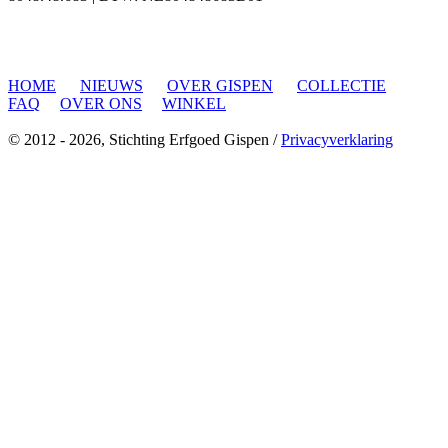
HOME
....
NIEUWS
....
OVER GISPEN
....
COLLECTIE
....
FAQ
....
OVER ONS
....
WINKEL
....
© 2012 - 2026, Stichting Erfgoed Gispen /
Privacyverklaring